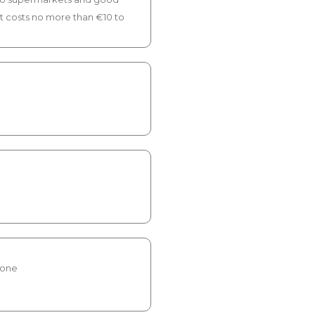
s. It costs no more than €10 to
ione