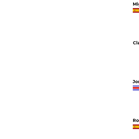
Mi
Cla
Jo
Ro