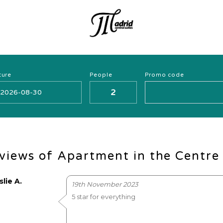
ture
People
Promo code
views of Apartment in the Centre
slie A.
19th November 2023
5 star for everything