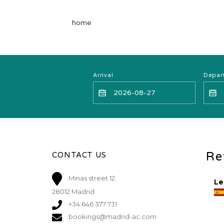
home
Arrival
Depar
Re
CONTACT US
Minas street 12.
Le
28012 Madrid
+34 646 377 731
bookings@madrid-ac.com