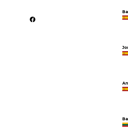
Ba
Jo
An
Ba